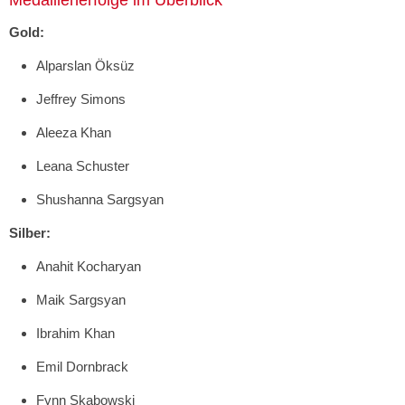
Medaillenerfolge im Überblick
Gold:
Alparslan Öksüz
Jeffrey Simons
Aleeza Khan
Leana Schuster
Shushanna Sargsyan
Silber:
Anahit Kocharyan
Maik Sargsyan
Ibrahim Khan
Emil Dornbrack
Fynn Skabowski