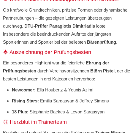
Ob kraftvolle Grundtechniken, präzise Formen oder dynamische
Partnerübungen – die gezeigten Leistungen überzeugten
durchweg.
DTU-Prüfer Panagiotis Dimitriadis
lobte
insbesondere die beeindruckenden Auftritte der jüngsten
Sportlerinnen und Sportler bei der beliebten
Bärenprüfung
.
🌟 Auszeichnung der Prüfungsbesten
Ein besonderes Highlight war die feierliche
Ehrung der
Prüfungsbesten
durch Vereinsvorsitzenden
Björn Pistel
, der die
besten Leistungen in drei Kategorien hervorhob:
Newcomer:
Ella Houbertz & Younis Azimi
Rising Stars:
Emilia Sargasyan & Jeffrey Simons
18 Plus:
Stephanie Backes & Levon Sargasyan
👏 Herzblut im Trainerteam
Begleitet und unterstützt wurde die Prüfung von
Trainer Marvin