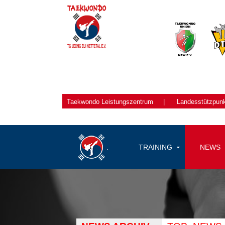
Taekwondo
Leistungszentrum
|
Landesstützpun
.
TRAINING
NEWS