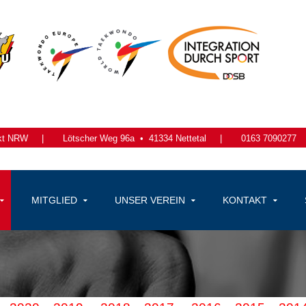
kt NRW
|
Lötscher Weg 96a •
41334 Nettetal
|
0163 7090277
MITGLIED
UNSER VEREIN
KONTAKT