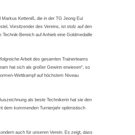
d Markus Ketteniß, die in der TG Jeong Eui
tel, Vorsitzender des Vereins, ist stolz auf den
im Technik-Bereich auf Anhieb eine Goldmedaille
 erfolgreiche Arbeit des gesamten Trainerteams
Team hat sich als großer Gewinn erwiesen“, so
im Formen-Wettkampf auf höchstem Niveau
Auszeichnung als beste Technikerin hat sie den
ht dem kommenden Turnierjahr optimistisch
 sondern auch für unseren Verein. Es zeigt, dass