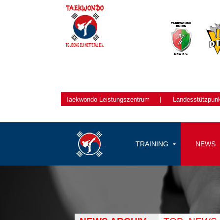
Taekwondo
Leistungszentrum
|
Landesstützpun
.
TRAINING
NEWS