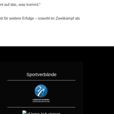
nnt auf das, was kommt.“
eit für weitere Erfolge – sowohl im Zweikampf als
Sportverbände