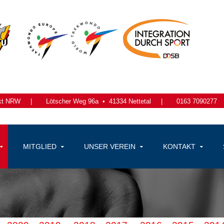
kt NRW
|
Lötscher Weg 96a •
41334 Nettetal
|
0163 7090277
MITGLIED
UNSER VEREIN
KONTAKT