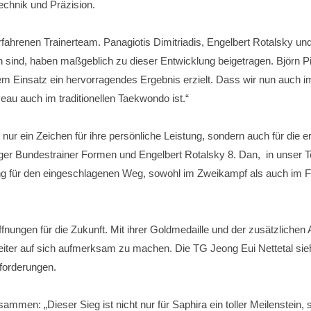
chnik und Präzision.
rfahrenen Trainerteam. Panagiotis Dimitriadis, Engelbert Rotalsky un
h sind, haben maßgeblich zu dieser Entwicklung beigetragen. Björn Pis
oßem Einsatz ein hervorragendes Ergebnis erzielt. Dass wir nun auch 
eau auch im traditionellen Taekwondo ist.“
t nur ein Zeichen für ihre persönliche Leistung, sondern auch für die
iger Bundestrainer Formen und Engelbert Rotalsky 8. Dan, in unser 
tigung für den eingeschlagenen Weg, sowohl im Zweikampf als auch 
nungen für die Zukunft. Mit ihrer Goldmedaille und der zusätzlichen 
iter auf sich aufmerksam zu machen. Die TG Jeong Eui Nettetal sie
sforderungen.
sammen: „Dieser Sieg ist nicht nur für Saphira ein toller Meilenstein,