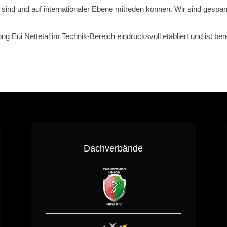
sind und auf internationaler Ebene mitreden können. Wir sind gespa
ng Eui Nettetal im Technik-Bereich eindrucksvoll etabliert und ist ber
Dachverbände