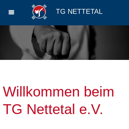
TG NETTETAL
Willkommen beim
TG Nettetal e.V.